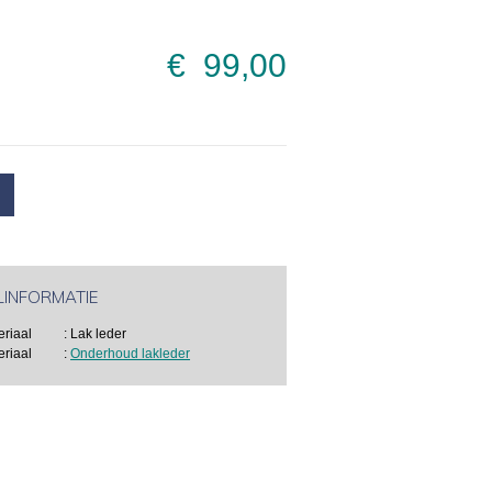
€ 99,00
LINFORMATIE
eriaal
: Lak leder
eriaal
:
Onderhoud lakleder