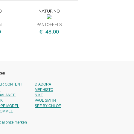
O
NATURINO
N
PANTOFFELS
0
€ 48,00
ken
IER CONTENT
DIADORA
O
MEPHISTO
BALANCE
NIKE
KK
PAUL SMITH
PPE MODEL
SEE BY CHLOE
BOMMEL
k al onze merken