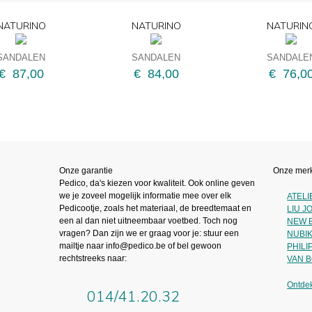
NATURINO
NATURINO
NATURIN
SANDALEN
SANDALEN
SANDALE
€ 87,00
€ 84,00
€ 76,0
Onze garantie
Onze mer
Pedico, da's kiezen voor kwaliteit. Ook online geven
we je zoveel mogelijk informatie mee over elk
ATEL
Pedicootje, zoals het materiaal, de breedtemaat en
LIU J
een al dan niet uitneembaar voetbed. Toch nog
NEW 
vragen? Dan zijn we er graag voor je: stuur een
NUBI
mailtje naar info@pedico.be of bel gewoon
PHILI
rechtstreeks naar:
VAN 
Ontde
014/41.20.32