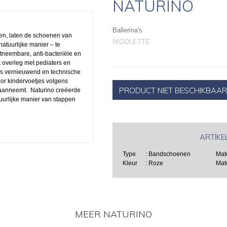
NATURINO
Ballerina's
len, laten de schoenen van
NIGOLETTE
atuurlijke manier – te
neembare, anti-bacteriële en
 overleg met pediaters en
ds vernieuwend en technische
oor kindervoetjes volgens
 aanneemt. Naturino creëerde
uurlijke manier van stappen
ARTIKE
Type
: Bandschoenen
Mat
Kleur
: Roze
Mat
MEER NATURINO