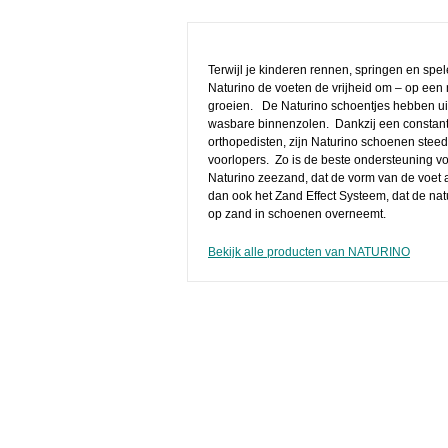
Terwijl je kinderen rennen, springen en spe
Naturino de voeten de vrijheid om – op een n
groeien. De Naturino schoentjes hebben uit
wasbare binnenzolen. Dankzij een constant
orthopedisten, zijn Naturino schoenen stee
voorlopers. Zo is de beste ondersteuning v
Naturino zeezand, dat de vorm van de voet
dan ook het Zand Effect Systeem, dat de nat
op zand in schoenen overneemt.
Bekijk alle producten van NATURINO