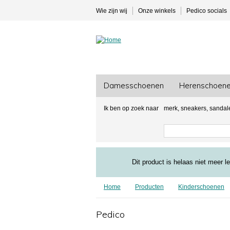
Overslaan en naar de inhoud gaan
Wie zijn wij
Onze winkels
Pedico socials
Damesschoenen
Herenschoen
Ik ben op zoek naar
merk, sneakers, sandalen
Statusbericht
Dit product is helaas niet meer l
Home
Producten
Kinderschoenen
Pedico